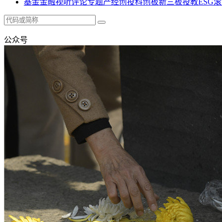
基金
金融
视听
评论
专题
产经
创投
科创板
新三板
投教
ESG
滚
公众号