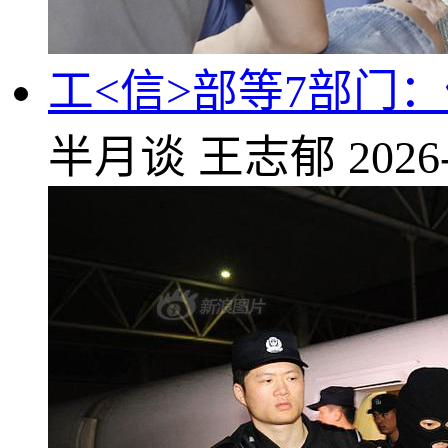
工<信>部等7部门
半月谈
王志郁
2026