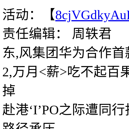
活动：【
8cjVGdkyA
责任编辑： 周轶君
东,风集团华为合作首
2,万月<薪>吃不起
掉
赴港‘I’PO之际遭
路径承压