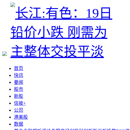
首页
快讯
要闻
股市
新股
信披+
公司
港美股
数据