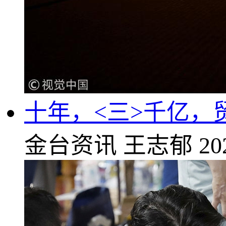
十年，<三>千亿，
金台资讯
王志郁
20